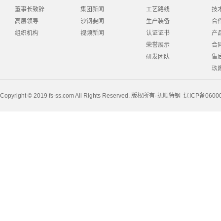
董事长致辞
集团新闻
工艺路线
技
高层领导
沙钢要闻
生产装备
合
组织机构
视频新闻
认证证书
产
荣誉展示
合
研发团队
售
玖
Copyright © 2019 fs-ss.com All Rights Reserved. 版权所有·抚顺特钢
辽ICP备0600