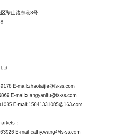
望花区鞍山路东段8号
68
,Ltd
9178 E-mail:zhaotaijie@fs-ss.com
6869 E-mail:xiangyanliu@fs-ss.com
331085 E-mail:15841331085@163.com
markets：
63926 E-mail:cathy.wang@fs-ss.com