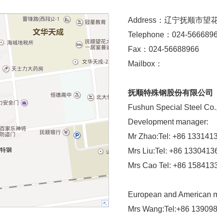
Address：辽宁抚顺市
Telephone：024-566689
Fax：024-56688966
Mailbox：
抚顺特殊钢股份有限公司
Fushun Special Steel Co.
Development manager:
Mr Zhao:Tel: +86 1331413
Mrs Liu:Tel: +86 1330413
Mrs Cao Tel: +86 15841
European and American 
Mrs Wang:Tel:+86 139098