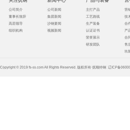
关注抚钢
新闻中心
产品与装备
营
公司简介
公司新闻
主打产品
营
董事长致辞
集团新闻
工艺路线
技
高层领导
沙钢要闻
生产装备
合
组织机构
视频新闻
认证证书
产
荣誉展示
合
研发团队
售
玖
Copyright © 2019 fs-ss.com All Rights Reserved. 版权所有·抚顺特钢
辽ICP备0600