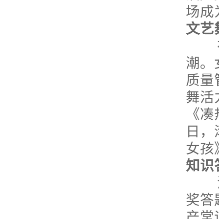
场成
文艺
在趣
潮。
质量
舞活
《凑
日，
女孩
知识
活动
奖答
产常