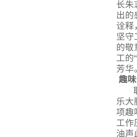
长朱
出的
诠释
坚守
的敬
工的
芳华
趣味
联欢
乐大
项趣
工作
油声