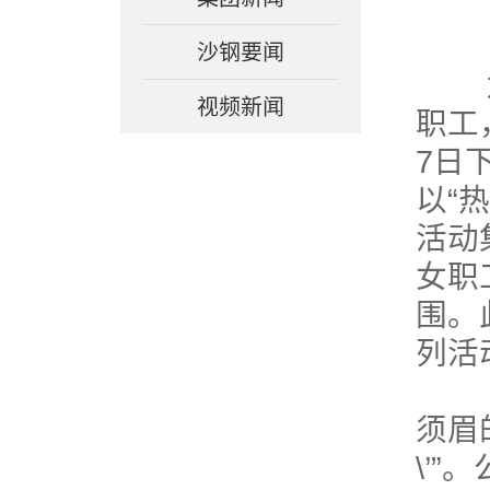
沙钢要闻
为庆
视频新闻
职工
7日
以“
活动
女职
围。
列活
“一
须眉
\’