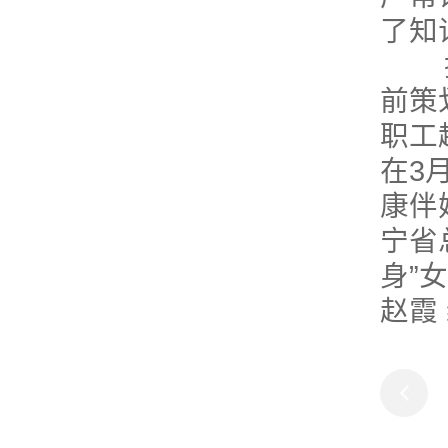
了知
据悉
前策
职工
在3
康伴
宁省
身”
赵霞