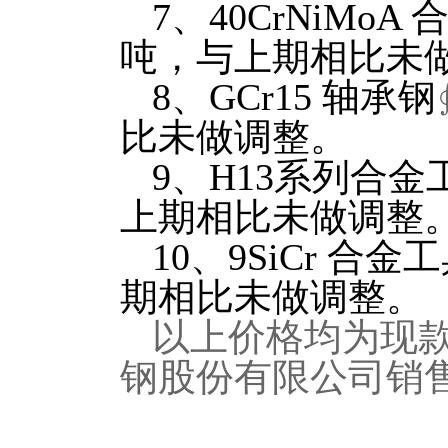
7
、
40CrNiMoA
吨，与上期相比未
8
、
GCr15
轴承钢
比未做调整。
9
、
H13
系列
合金
上期相比未做调整
10
、
9SiCr
合金工
期相比未做调整。
以上价格均为现
钢股份有限公司销售处02