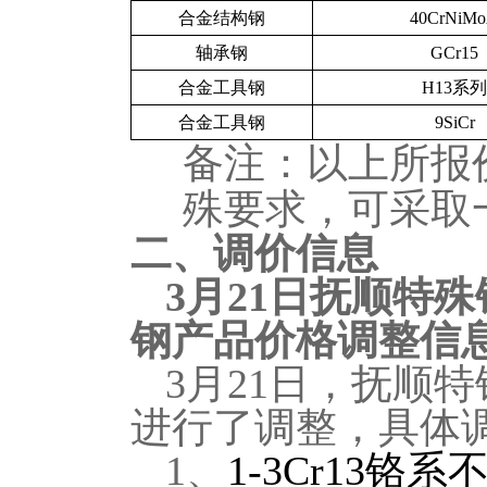
合金结构钢
40CrNiM
轴承钢
GCr15
合金工具钢
H13
系列
合金工具钢
9SiCr
备注：以上所报
殊要求，可采取
二、调价信息
3
月21日抚顺特殊
钢产品价格调整信
3
月21日，抚顺
进行了调整，具体
1
、
1-3Cr13
铬系