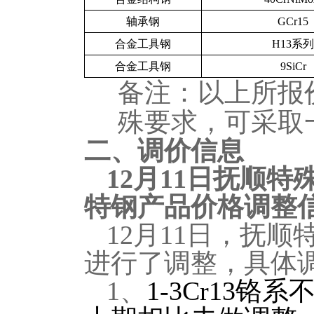
轴承钢
GCr15
合金工具钢
H13
系列
合金工具钢
9SiCr
备注：以上所报
殊要求，可采取
二、调价信息
12
月11日抚顺特
特钢产品价格调整
12
月11日，抚顺
进行了调整，具体
1
、
1-3Cr13
铬系