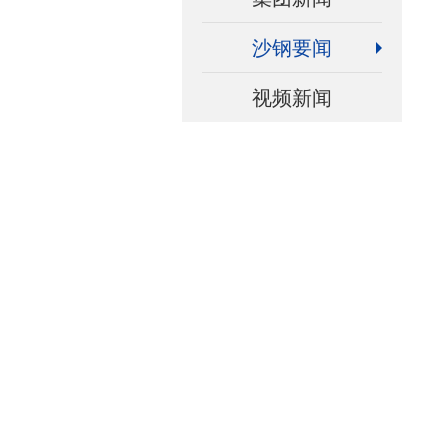
沙钢要闻
视频新闻