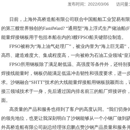
发布时间：2022/03/06
访问量：
日前，上海外高桥造船有限公司联合中国船舶工业贸易有限公司
的第三艘世界独创的Fast4Ward? “通用型”海上浮式生产储油船(
能量焊接钢板用于包括本船在内的3艘FPSO船关键部位制造。
FPSO
被称为“海上油气处理厂”，被业内誉为“海上巨无霸
高昂、建造难度大、集成程度高，一向被称为石油工业领域“皇
FPSO
所用钢板除了满足耐低温、高强度等条件外，还特别要
焊接线能量时，钢板仍能满足低温冲击韧性和强度要求，进一
求。沙钢融合“SHTT”技术的大线能量焊接船用钢板脱颖而出
接三领域技术于一身，先后通过国内排名前三的船厂焊接评价
面。
高质量的产品和服务也得到了客户的高度认同。“我们切身
的领先地位，也更让我深刻明白了沙钢能够从一个小钢厂做到跻
外高桥造船有限公司副总经理张启鹏点赞沙钢产品质量和服务